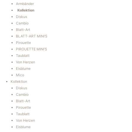
Armbänder
Kollektion
Diskus
Cambio
Blatt-Art
BLATT-ART MINI’S
Pirouette
PIROUETTE MINI’S
Taublatt
Von Herzen
Eisblume
Mico
Kollektion
Diskus
Cambio
Blatt-Art
Pirouette
Taublatt
Von Herzen
Eisblume