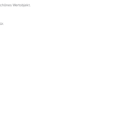
schönes Wertobjekt.
ür.