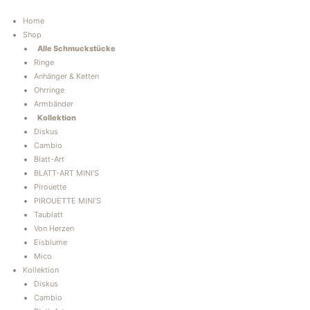
Zum
Inhalt
Home
springen
Shop
Alle Schmuckstücke
Ringe
Anhänger & Ketten
Ohrringe
Armbänder
Kollektion
Diskus
Cambio
Blatt-Art
BLATT-ART MINI’S
Pirouette
PIROUETTE MINI’S
Taublatt
Von Herzen
Eisblume
Mico
Kollektion
Diskus
Cambio