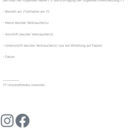
den Kauf der folgenden Waren (*)/ die Erbringung der folgenden Dienstleistung (*)
– Bestellt am (*)/erhalten am (*)
– Name des/der Verbraucher(s)
– Anschrift des/der Verbraucher(s)
– Unterschrift des/der Verbraucher(s) (nur bei Mitteilung auf Papier)
– Datum
___________
(*) Unzutreffendes streichen.
I
F