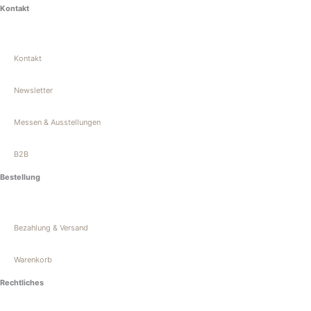
n
a
Kontakt
s
c
Kontakt
t
e
Newsletter
a
b
Messen & Ausstellungen
g
o
B2B
r
o
Bestellung
a
k
Bezahlung & Versand
m
-
Warenkorb
f
Rechtliches