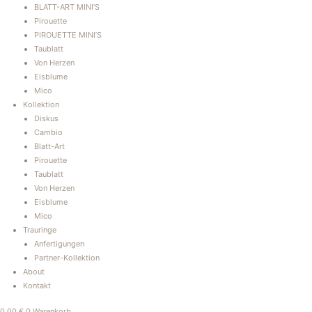
BLATT-ART MINI’S
Pirouette
PIROUETTE MINI’S
Taublatt
Von Herzen
Eisblume
Mico
Kollektion
Diskus
Cambio
Blatt-Art
Pirouette
Taublatt
Von Herzen
Eisblume
Mico
Trauringe
Anfertigungen
Partner-Kollektion
About
Kontakt
0,00
€
0
Warenkorb