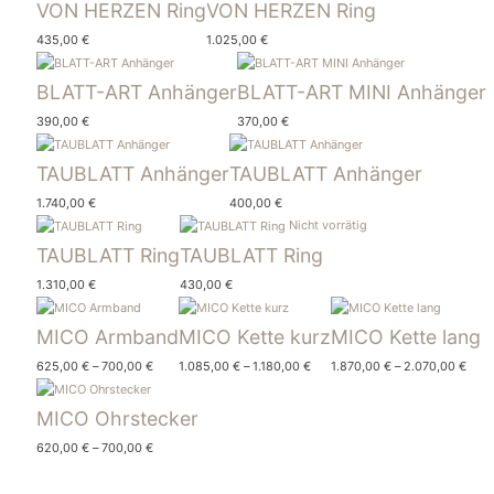
VON HERZEN Ring
VON HERZEN Ring
435,00
€
1.025,00
€
BLATT-ART Anhänger
BLATT-ART MINI Anhänger
390,00
€
370,00
€
TAUBLATT Anhänger
TAUBLATT Anhänger
1.740,00
€
400,00
€
Nicht vorrätig
TAUBLATT Ring
TAUBLATT Ring
1.310,00
€
430,00
€
MICO Armband
MICO Kette kurz
MICO Kette lang
625,00
€
–
700,00
€
1.085,00
€
–
1.180,00
€
1.870,00
€
–
2.070,00
€
MICO Ohrstecker
620,00
€
–
700,00
€