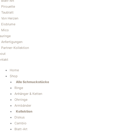
Blatt-Art
Pirouette
Taublatt
Von Herzen
Eisblume
Mico
auringe
Anfertigungen
Partner-Kollektion
bout
ntakt
Home
Shop
Alle Schmuckstücke
Ringe
Anhänger & Ketten
Ohrringe
Armbänder
Kollektion
Diskus
Cambio
Blatt-Art