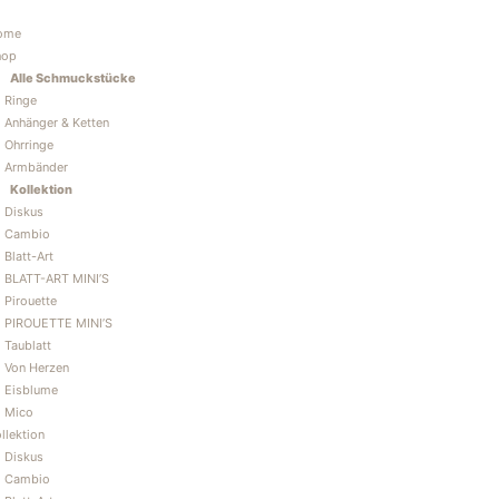
Zum
Inhalt
ome
springen
hop
Alle Schmuckstücke
Ringe
Anhänger & Ketten
Ohrringe
Armbänder
Kollektion
Diskus
Cambio
Blatt-Art
BLATT-ART MINI’S
Pirouette
PIROUETTE MINI’S
Taublatt
Von Herzen
Eisblume
Mico
llektion
Diskus
Cambio