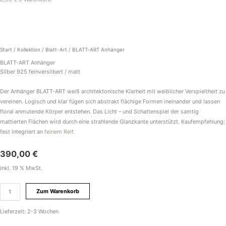
BLATT-
ART
Anhänger
Menge
Start
/
Kollektion
/
Blatt-Art
/ BLATT-ART Anhänger
BLATT-ART Anhänger
Silber 925 feinversilbert / matt
Der Anhänger BLATT-ART weiß architektonische Klarheit mit weiblicher Verspieltheit zu
vereinen. Logisch und klar fügen sich abstrakt flächige Formen ineinander und lassen
floral anmutende Körper entstehen. Das Licht – und Schattenspiel der samtig
mattierten Flächen wird durch eine strahlende Glanzkante unterstützt. Kaufempfehlung:
fest integriert an
feinem Reif.
390,00
€
inkl. 19 % MwSt.
Zum Warenkorb
Lieferzeit:
2-3 Wochen