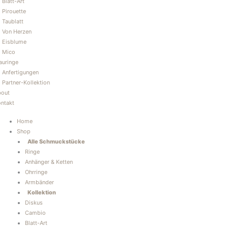
Blatt-Art
Pirouette
Taublatt
Von Herzen
Eisblume
Mico
auringe
Anfertigungen
Partner-Kollektion
bout
ntakt
Home
Shop
Alle Schmuckstücke
Ringe
Anhänger & Ketten
Ohrringe
Armbänder
Kollektion
Diskus
Cambio
Blatt-Art