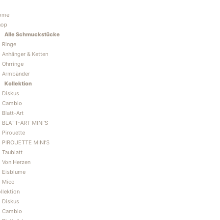
Zum
Inhalt
ome
springen
hop
Alle Schmuckstücke
Ringe
Anhänger & Ketten
Ohrringe
Armbänder
Kollektion
Diskus
Cambio
Blatt-Art
BLATT-ART MINI’S
Pirouette
PIROUETTE MINI’S
Taublatt
Von Herzen
Eisblume
Mico
llektion
Diskus
Cambio