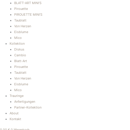
BLATT-ART MINI’S
Pirouette
PIROUETTE MINI’S
Taublatt
Von Herzen
Eisblume
Mico
Kollektion
Diskus
Cambio
Blatt-Art
Pirouette
Taublatt
Von Herzen
Eisblume
Mico
Trauringe
Anfertigungen
Partner-Kollektion
About
Kontakt
0,00
€
0
Warenkorb