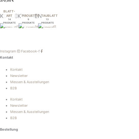
370,00
€
BLATT-
KOLLEKTIONEN
ART
PIROUETTE
TAUBLATT
14
9
13
PRODUKTE
PRODUKTE
PRODUKTE
Instagram
Facebook-f
Kontakt
Kontakt
Newsletter
Messen & Ausstellungen
B2B
Kontakt
Newsletter
Messen & Ausstellungen
B2B
Bestellung