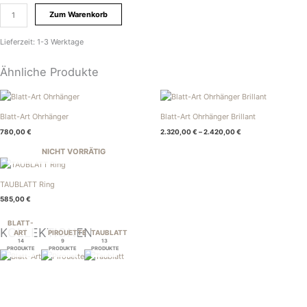
Zum Warenkorb
Lieferzeit:
1-3 Werktage
Ähnliche Produkte
Blatt-Art Ohrhänger
Blatt-Art Ohrhänger Brillant
780,00
€
2.320,00
€
–
2.420,00
€
NICHT VORRÄTIG
TAUBLATT Ring
585,00
€
BLATT-
KOLLEKTIONEN
ART
PIROUETTE
TAUBLATT
14
9
13
PRODUKTE
PRODUKTE
PRODUKTE