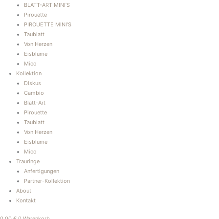
BLATT-ART MINI’S
Pirouette
PIROUETTE MINI’S
Taublatt
Von Herzen
Eisblume
Mico
Kollektion
Diskus
Cambio
Blatt-Art
Pirouette
Taublatt
Von Herzen
Eisblume
Mico
Trauringe
Anfertigungen
Partner-Kollektion
About
Kontakt
0,00
€
0
Warenkorb