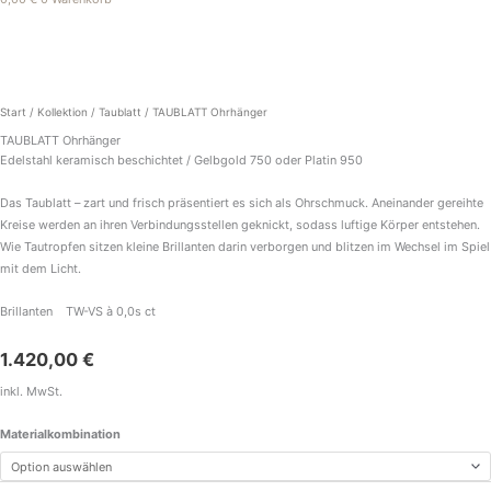
TAUBLATT
Ohrhänger
Menge
Start
/
Kollektion
/
Taublatt
/ TAUBLATT Ohrhänger
TAUBLATT Ohrhänger
Edelstahl keramisch beschichtet / Gelbgold 750 oder Platin 950
Das Taublatt – zart und frisch präsentiert es sich als Ohrschmuck. Aneinander gereihte
Kreise werden an ihren Verbindungsstellen geknickt, sodass luftige Körper entstehen.
Wie Tautropfen sitzen kleine Brillanten darin verborgen und blitzen im Wechsel im Spiel
mit dem Licht.
Brillanten TW-VS à 0,0s ct
1.420,00
€
inkl. MwSt.
Materialkombination