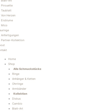
Blatt-Art
Pirouette
Taublatt
Von Herzen
Eisblume
Mico
auringe
Anfertigungen
Partner-Kollektion
bout
ntakt
Home
Shop
Alle Schmuckstücke
Ringe
Anhänger & Ketten
Ohrringe
Armbänder
Kollektion
Diskus
Cambio
Blatt-Art