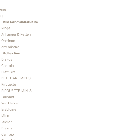
Zum
Inhalt
ome
springen
hop
Alle Schmuckstücke
Ringe
Anhänger & Ketten
Ohrringe
Armbänder
Kollektion
Diskus
Cambio
Blatt-Art
BLATT-ART MINI’S
Pirouette
PIROUETTE MINI’S
Taublatt
Von Herzen
Eisblume
Mico
llektion
Diskus
Cambio