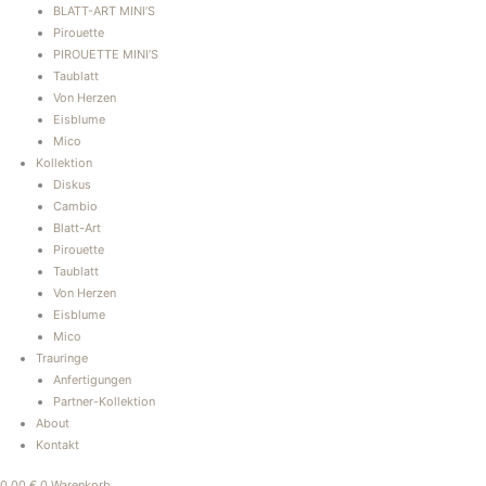
BLATT-ART MINI’S
Pirouette
PIROUETTE MINI’S
Taublatt
Von Herzen
Eisblume
Mico
Kollektion
Diskus
Cambio
Blatt-Art
Pirouette
Taublatt
Von Herzen
Eisblume
Mico
Trauringe
Anfertigungen
Partner-Kollektion
About
Kontakt
0,00
€
0
Warenkorb