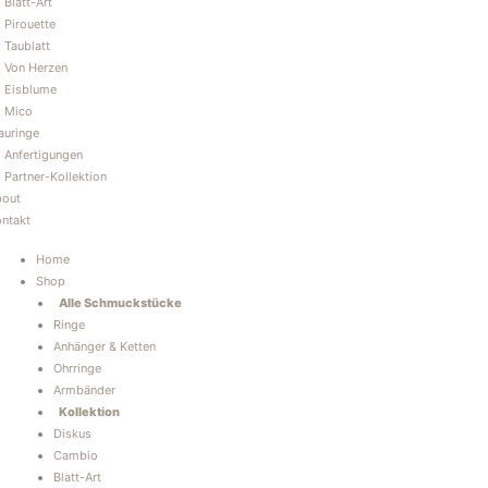
Blatt-Art
Pirouette
Taublatt
Von Herzen
Eisblume
Mico
auringe
Anfertigungen
Partner-Kollektion
bout
ntakt
Home
Shop
Alle Schmuckstücke
Ringe
Anhänger & Ketten
Ohrringe
Armbänder
Kollektion
Diskus
Cambio
Blatt-Art