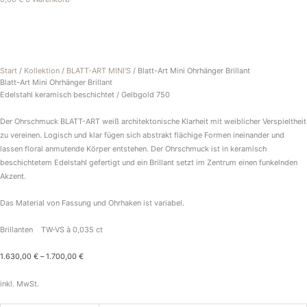
Blatt-
Art
Mini
Ohrhänger
Brillant
Start
/
Kollektion
/
BLATT-ART MINI'S
/ Blatt-Art Mini Ohrhänger Brillant
Menge
Blatt-Art Mini Ohrhänger Brillant
Edelstahl keramisch beschichtet / Gelbgold 750
Der Ohrschmuck BLATT-ART weiß architektonische Klarheit mit weiblicher Verspieltheit
zu vereinen. Logisch und klar fügen sich abstrakt flächige Formen ineinander und
lassen floral anmutende Körper entstehen. Der Ohrschmuck ist in keramisch
beschichtetem Edelstahl gefertigt und ein Brillant setzt im Zentrum einen funkelnden
Akzent.
Das Material von Fassung und Ohrhaken ist variabel.
Brillanten TW-VS à 0,035 ct
1.630,00
€
–
1.700,00
€
inkl. MwSt.