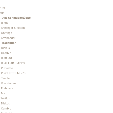
Zum
Inhalt
ome
springen
hop
Alle Schmuckstücke
Ringe
Anhänger & Ketten
Ohrringe
Armbänder
Kollektion
Diskus
Cambio
Blatt-Art
BLATT-ART MINI’S
Pirouette
PIROUETTE MINI’S
Taublatt
Von Herzen
Eisblume
Mico
llektion
Diskus
Cambio