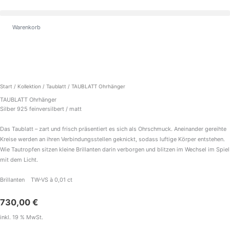
Zum
Inhalt
springen
Warenkorb
TAUBLATT
Ohrhänger
Menge
Start
/
Kollektion
/
Taublatt
/ TAUBLATT Ohrhänger
TAUBLATT Ohrhänger
Silber 925 feinversilbert / matt
Das Taublatt – zart und frisch präsentiert es sich als Ohrschmuck. Aneinander gereihte
Kreise werden an ihren Verbindungsstellen geknickt, sodass luftige Körper entstehen.
Wie Tautropfen sitzen kleine Brillanten darin verborgen und blitzen im Wechsel im Spiel
mit dem Licht.
Brillanten TW-VS à 0,01 ct
730,00
€
inkl. 19 % MwSt.