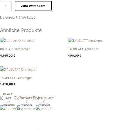
Zum Warenkorb
Lieferzeit:
1-3 Werktage
Ähnliche Produkte
Blatt-Art Ohrstecker
TAUBLATT Anhänger
4.145,00
€
400,00
€
TAUBLATT Ohrhänger
1.420,00
€
BLATT-
KOLLEKTIONEN
ART
PIROUETTE
TAUBLATT
14
9
13
PRODUKTE
PRODUKTE
PRODUKTE