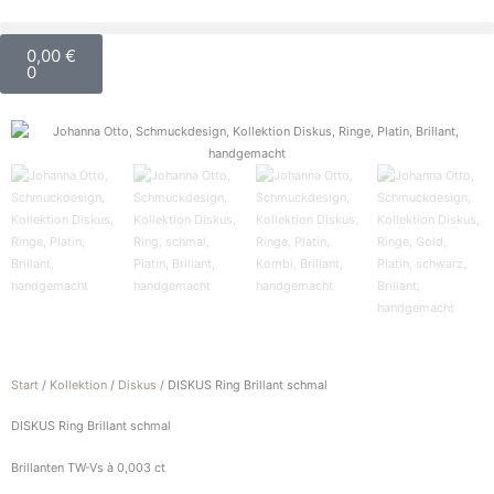
Zum
Inhalt
Warenkorb
0,00
€
springen
0
Start
/
Kollektion
/
Diskus
/ DISKUS Ring Brillant schmal
DISKUS Ring Brillant schmal
Brillanten TW-Vs à 0,003 ct