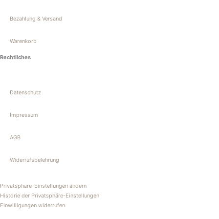
a
k
Bezahlung & Versand
m
-
Warenkorb
f
Rechtliches
Datenschutz
Impressum
AGB
Widerrufsbelehrung
Privatsphäre-Einstellungen ändern
Historie der Privatsphäre-Einstellungen
Einwilligungen widerrufen