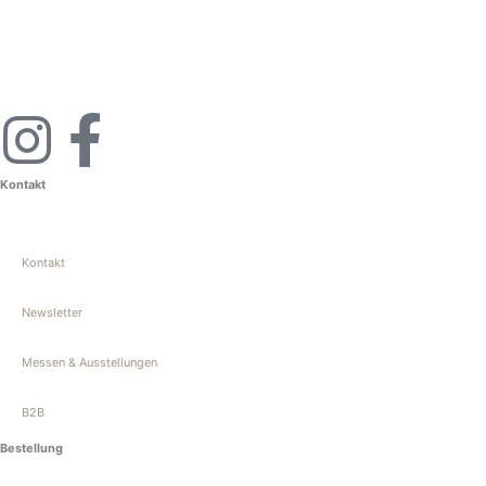
I
F
n
a
Kontakt
s
c
Kontakt
t
e
Newsletter
a
b
Messen & Ausstellungen
g
o
B2B
r
o
Bestellung