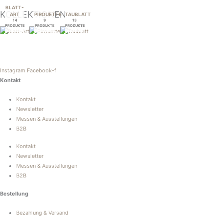
BLATT-
KOLLEKTIONEN
ART
PIROUETTE
TAUBLATT
14
9
13
PRODUKTE
PRODUKTE
PRODUKTE
Instagram
Facebook-f
Kontakt
Kontakt
Newsletter
Messen & Ausstellungen
B2B
Kontakt
Newsletter
Messen & Ausstellungen
B2B
Bestellung
Bezahlung & Versand