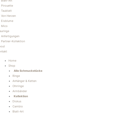
Blatt-Art
Pirouette
Taublatt
Von Herzen
Eisblume
Mico
auringe
Anfertigungen
Partner-Kollektion
bout
ntakt
Home
Shop
Alle Schmuckstücke
Ringe
Anhänger & Ketten
Ohrringe
Armbänder
Kollektion
Diskus
Cambio
Blatt-Art