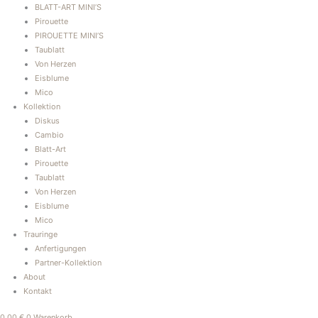
BLATT-ART MINI’S
Pirouette
PIROUETTE MINI’S
Taublatt
Von Herzen
Eisblume
Mico
Kollektion
Diskus
Cambio
Blatt-Art
Pirouette
Taublatt
Von Herzen
Eisblume
Mico
Trauringe
Anfertigungen
Partner-Kollektion
About
Kontakt
0,00
€
0
Warenkorb