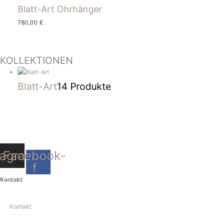
Blatt-Art Ohrhänger
780,00
€
KOLLEKTIONEN
Blatt-Art
14 Produkte
tagram
Facebook-
f
Kontakt
Kontakt