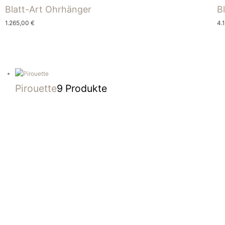
Blatt-Art Ohrhänger
B
1.265,00
€
4.
Pirouette
9 Produkte