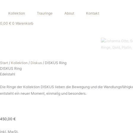
Zum
Inhalt
Kollektion
Trauringe
About
Kontakt
springen
0,00
€
0
Warenkorb
DISKUS
Ring
Menge
Start
/
Kollektion
/
Diskus
/ DISKUS Ring
DISKUS Ring
Edelstahl
Die Ringe der Kollektion DISKUS lieben die Bewegung und die Wandlungsfähigkeit.
entsteht ein neuer Moment, einmalig und besonders.
450,00
€
inkl. MwSt.