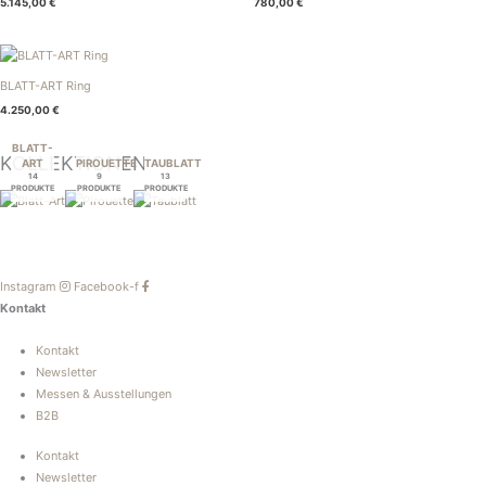
5.145,00
€
780,00
€
BLATT-ART Ring
4.250,00
€
BLATT-
KOLLEKTIONEN
ART
PIROUETTE
TAUBLATT
14
9
13
PRODUKTE
PRODUKTE
PRODUKTE
Instagram
Facebook-f
Kontakt
Kontakt
Newsletter
Messen & Ausstellungen
B2B
Kontakt
Newsletter