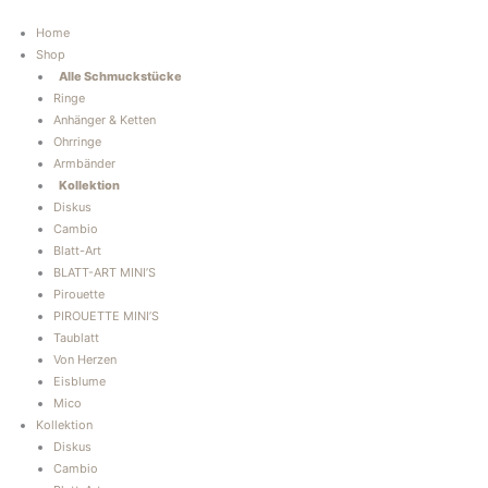
Zum
Inhalt
Home
springen
Shop
Alle Schmuckstücke
Ringe
Anhänger & Ketten
Ohrringe
Armbänder
Kollektion
Diskus
Cambio
Blatt-Art
BLATT-ART MINI’S
Pirouette
PIROUETTE MINI’S
Taublatt
Von Herzen
Eisblume
Mico
Kollektion
Diskus
Cambio