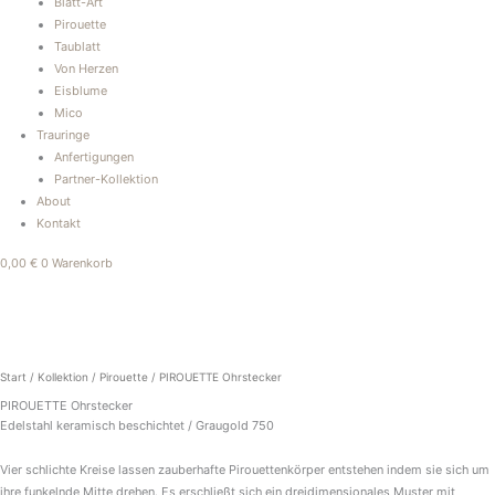
Blatt-Art
Pirouette
Taublatt
Von Herzen
Eisblume
Mico
Trauringe
Anfertigungen
Partner-Kollektion
About
Kontakt
0,00
€
0
Warenkorb
PIROUETTE
Ohrstecker
Menge
Start
/
Kollektion
/
Pirouette
/ PIROUETTE Ohrstecker
PIROUETTE Ohrstecker
Edelstahl keramisch beschichtet / Graugold 750
Vier schlichte Kreise lassen zauberhafte Pirouettenkörper entstehen indem sie sich um
ihre funkelnde Mitte drehen. Es erschließt sich ein dreidimensionales Muster mit