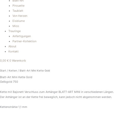
Blatt-Art
Pirouette
Taublatt
Von Herzen
Eisblume
Mico
Trauringe
Anfertigungen
Partner-Kollektion
About
Kontakt
0,00
€
0
Warenkorb
Blatt-
Art
Start
/
Ketten
/ Blatt-Art Mini Kette Gold
Mini
Blatt-Art Mini Kette Gold
Kette
Gelbgold 750
Gold
Menge
Kette mit Bajonett Verschluss zum Anhänger BLATT-ART MINI in verschiedenen Längen.
Der Anhänger ist an der Kette frei beweglich, kann jedoch nicht abgenommen werden.
Kettensträrke 1,1 mm