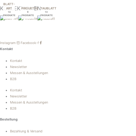
BLATT-
KOLLEKTIONEN
ART
PIROUETTE
TAUBLATT
14
9
13
PRODUKTE
PRODUKTE
PRODUKTE
Instagram
Facebook-f
Kontakt
Kontakt
Newsletter
Messen & Ausstellungen
B2B
Kontakt
Newsletter
Messen & Ausstellungen
B2B
Bestellung
Bezahlung & Versand