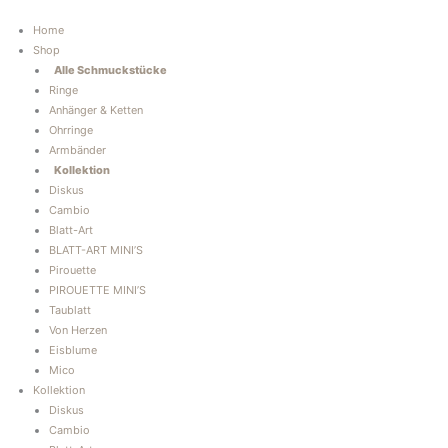
Zum
Inhalt
Home
springen
Shop
Alle Schmuckstücke
Ringe
Anhänger & Ketten
Ohrringe
Armbänder
Kollektion
Diskus
Cambio
Blatt-Art
BLATT-ART MINI’S
Pirouette
PIROUETTE MINI’S
Taublatt
Von Herzen
Eisblume
Mico
Kollektion
Diskus
Cambio