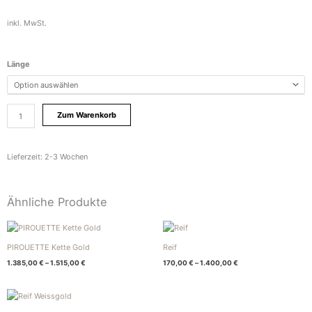
inkl. MwSt.
Pirouette
Länge
Mini
Kette
Platin
Zum Warenkorb
Menge
Lieferzeit:
2-3 Wochen
Ähnliche Produkte
PIROUETTE Kette Gold
Reif
1.385,00
€
–
1.515,00
€
170,00
€
–
1.400,00
€