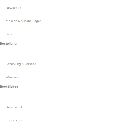
t
e
Newsletter
a
b
Messen & Ausstellungen
g
o
B2B
r
o
Bestellung
a
k
Bezahlung & Versand
m
-
Warenkorb
f
Rechtliches
Datenschutz
Impressum