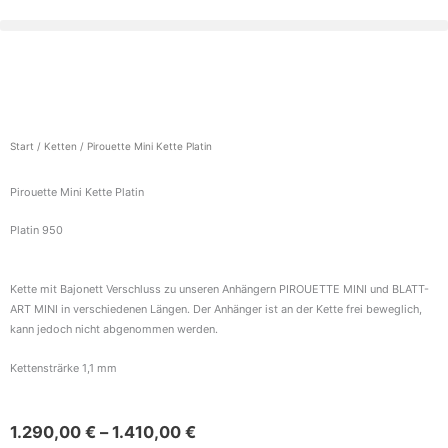
Zum
Inhalt
springen
Warenkorb
Start
/
Ketten
/ Pirouette Mini Kette Platin
Pirouette Mini Kette Platin
Platin 950
Kette mit Bajonett Verschluss zu unseren Anhängern PIROUETTE MINI und BLATT-
ART MINI in verschiedenen Längen. Der Anhänger ist an der Kette frei beweglich,
kann jedoch nicht abgenommen werden.
Kettensträrke 1,1 mm
1.290,00
€
–
1.410,00
€