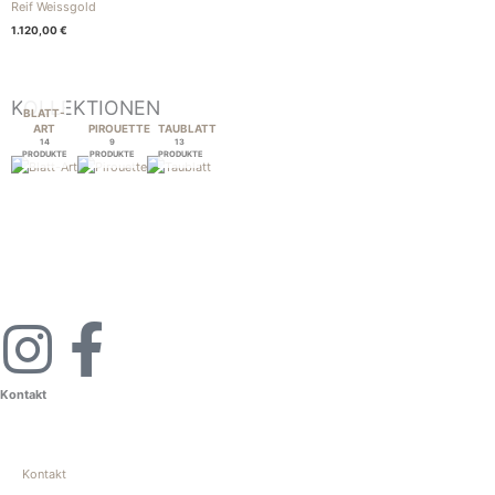
Reif Weissgold
1.120,00
€
KOLLEKTIONEN
BLATT-
ART
PIROUETTE
TAUBLATT
14
9
13
PRODUKTE
PRODUKTE
PRODUKTE
I
F
n
a
Kontakt
s
c
Kontakt