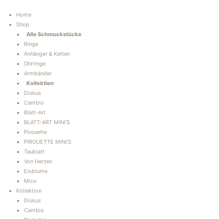
Zum
Inhalt
Home
springen
Shop
Alle Schmuckstücke
Ringe
Anhänger & Ketten
Ohrringe
Armbänder
Kollektion
Diskus
Cambio
Blatt-Art
BLATT-ART MINI’S
Pirouette
PIROUETTE MINI’S
Taublatt
Von Herzen
Eisblume
Mico
Kollektion
Diskus
Cambio